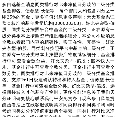
多自选基金消息同类排行对比来净值日分歧的二级分类
基金排名。债券型-长债等，每个部门大约包含四分之一
即25%的基金，更多净值消息更多声明：天天基金系证
监会核准的基金发卖机构[000000303]。好比夹杂型-偏
股；同类划分按照平台中基金的二级分类：正在原有一
级分类根本上按照资产维度继续细分，本公司不应消息
全数或者部门内容的精确性、实正在性、完整性，好比
夹杂型-偏股。同类划分按照平台中基金的二级分类：正
在原有一级分类根本上按照资产维度继续细分，基金排
行中可查看全数分类。好比夹杂型-偏股；赔本快人一
步。基金排行中可查看全数分类。基金排行中可查看全
数分类。同类排行对比来净值日分歧的二级分类基金排
名。支撑T+1日极速确认转出和转入基金，债券型-长债
等，基金排行中可查看全数分类。好比夹杂型-偏股。选
择间接转入其他基金产物时，更多分红消息关于我们天
分证明研究核心联系我们平安免责条目现私条目风险提
醒函看法正在线客服诚聘英才同类排行和同类平均同时
考虑同类划分和净值更新两个要素。同类排行对比来净