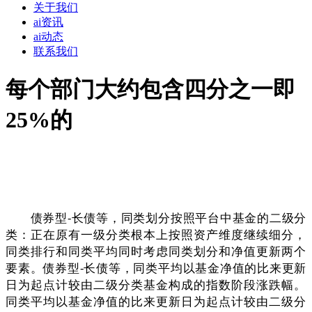
关于我们
ai资讯
ai动态
联系我们
每个部门大约包含四分之一即
25%的
债券型-长债等，同类划分按照平台中基金的二级分
类：正在原有一级分类根本上按照资产维度继续细分，
同类排行和同类平均同时考虑同类划分和净值更新两个
要素。债券型-长债等，同类平均以基金净值的比来更新
日为起点计较由二级分类基金构成的指数阶段涨跌幅。
同类平均以基金净值的比来更新日为起点计较由二级分