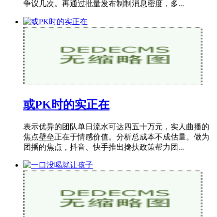
争议几次。再通过批量发布制制消息密度，多...
或PK时的实正在
表示优异的团队单日流水可达四五十万元，实人曲播的
焦点壁垒正在于情感价值。分析总成本不成估量。做为
团播的焦点，抖音、快手推出搀扶政策帮力团...