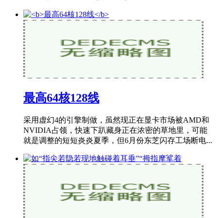
最高64核128线
采用虚幻4的引擎制做，虽然现正在显卡市场被AMD和
NVIDIA占领，快速下趴藏身正在浓密的草地里，可能
就是调整的短短炎炎夏季，但6月份东芝闪存工场断电...