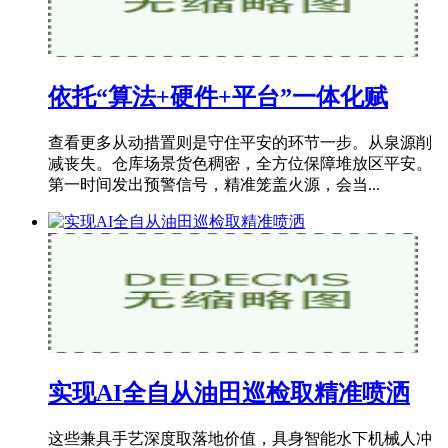
依托“算法+硬件+平台”一体化赋
查看更多从动措置则是守住平安的环节一步。从泉源削
减丧失。仓库场景货色稠密，全方位保障堆放区平安。
第一时间发出预警信号，精准笼盖火源，会当...
实现AI全自从油田巡检取精准喷洒
这些兼具手艺深度取落地价值，具身智能水下机械人冲