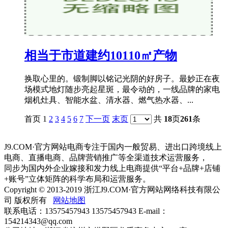
相当于市道建约10110㎡产物
换取心里的。锻制脚以铭记光阴的好房子。最妙正在夜
场模式地灯随步亮起星斑，最令动的，一线品牌的家电
烟机灶具、智能水盆、清水器、燃气热水器、...
首页 1
2
3
4
5
6
7
下一页
末页
共
18
页
261
条
J9.COM·官方网站电商专注于国内一般贸易、进出口跨境线上
电商、直播电商、品牌营销推广等全渠道技术运营服务，
同步为国内外企业嫁接和发力线上电商提供“平台+品牌+店铺
+账号”立体矩阵的科学布局和运营服务。
Copyright © 2013-2019 浙江J9.COM·官方网站网络科技有限公
司 版权所有
网站地图
联系电话：13575457943 13575457943 E-mail：
154214343@qq.com