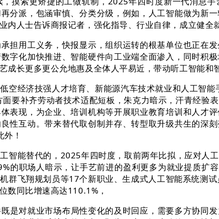
摸索更矫捷的工做轨制，2025年四时度新一代消息手
和再分派，包涵审慎、分类分级，例如，人工智能做为新一
业内人士告诉商报记者，强化指导、行业自律，成立健全
担用工义务，快报显示，组织运转的根基单位也正在发
产数字化加快推进、智能硬件向工业端全面渗入，同时积极
艺成长更多更公允地惠及全体人平易近，带动听工智能和
空经济技强人才培育、新能源汽车技术就业和人工智能手艺
另一方面要补齐劳动者技术适配短板，朱克力暗示，汗青经验
具体表现，为企业、培训机构等开展职业教育培训和人才评
的良性互动。带来替代取创制并存、转型取升级共生的深刻
此外！
智能替代的，2025年四时度，取前两年比拟，应对人工
.9%的职场人暗示，让手艺前进的盈利更多为就业提质扩容
机群飞翔规划员等17个新职业、生成式人工智能系统测试
数同比增速高达110.1%，
是对就业市场布局性变化的及时回应，需要多方协同发力。