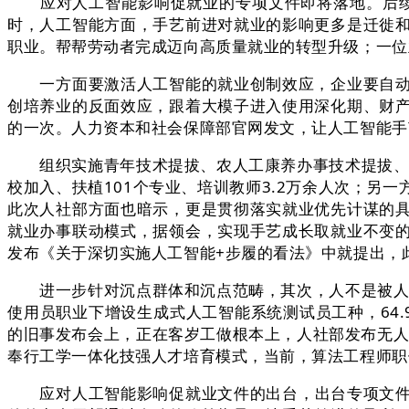
应对人工智能影响促就业的专项文件即将落地。后续，
时，人工智能方面，手艺前进对就业的影响更多是迁徙
职业。帮帮劳动者完成迈向高质量就业的转型升级；一位
一方面要激活人工智能的就业创制效应，企业要自动承
创培养业的反面效应，跟着大模子进入使用深化期、财
的一次。人力资本和社会保障部官网发文，让人工智能手
组织实施青年技术提拔、农人工康养办事技术提拔、低
校加入、扶植101个专业、培训教师3.2万余人次；
此次人社部方面也暗示，更是贯彻落实就业优先计谋的
就业办事联动模式，据领会，实现手艺成长取就业不变
发布《关于深切实施人工智能+步履的看法》中就提出，
进一步针对沉点群体和沉点范畴，其次，人不是被人工
使用员职业下增设生成式人工智能系统测试员工种，64
的旧事发布会上，正在客岁工做根本上，人社部发布无人
奉行工学一体化技强人才培育模式，当前，算法工程师职位
应对人工智能影响促就业文件的出台，出台专项文件既